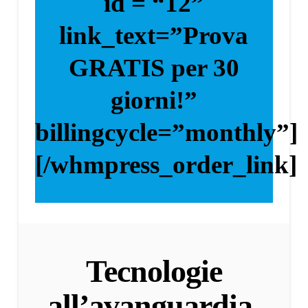
id = “12”
link_text=”Prova
GRATIS per 30
giorni!”
billingcycle=”monthly”]
[/whmpress_order_link]
Tecnologie
all’avanguardia.