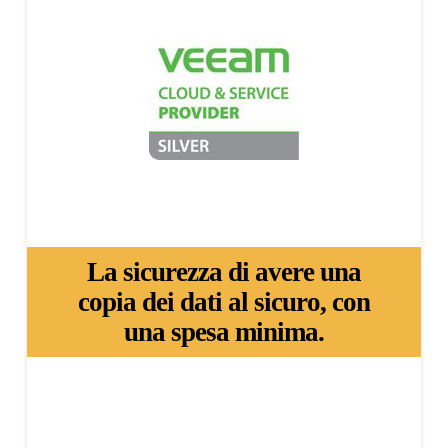
La sicurezza di avere una
copia dei dati al sicuro, con
una spesa minima.