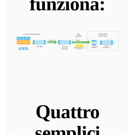
funziona:
Quattro
semplici